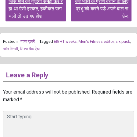
जिसे मोम की गुडियां समझ कर र
जब भक्त के प्राण बचाने के लिए
navigation
हा था ऐसी हरकत, हकीकत पता
प्रभु को करने पड़े अपने बाल स
चली तो उड़ गए होश
फ़ेद
Posted in
गजब ख़बरें
Tagged
EIGHT weeks
,
Men's Fitness editor
,
six pack
,
जॉन लिप्सी
,
सिक्स पैक ऐब्स
Leave a Reply
Your email address will not be published.
Required fields are
marked
*