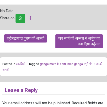
No Data
Share on
Post
श्रीमद्भागवत पुराण की आरती
जब स्वर्ग की अप्सरा ने अर्जुन को
navigation
बना दिया नपुंसक
Posted in
आरतियाँ
Tagged
ganga mata ki aarti
,
maa ganga
,
श्री गंगा माता की
आरती
Leave a Reply
Your email address will not be published.
Required fields are