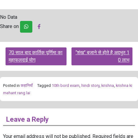
No Data
Share on
Post
70 साल बाद कार्तिक पूर्णिमा का
“शंख” बजाने से होते है अदभुत 1
navigation
महाफलदाई योग
0 लाभ
Posted in
कहानियाँ
Tagged
10th bord exam
,
hindi story
,
krishna
,
krishna ki
mehant rang lai
Leave a Reply
Your email address will not be published.
Required fields are