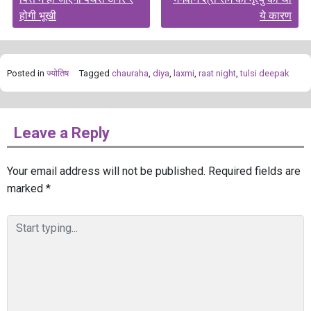
navigation
होगी भूखी
ये कारण
Posted in
ज्योतिष
Tagged
chauraha
,
diya
,
laxmi
,
raat night
,
tulsi deepak
Leave a Reply
Your email address will not be published.
Required fields are
marked
*