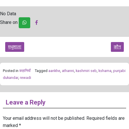
No Data
Share on
Post
मधुशाला
कौन
navigation
Posted in
कहानियाँ
Tagged
aankhe
,
athanni
,
kashmiri seb
,
kshama
,
punjabi
dukandar
,
rewadi
Leave a Reply
Your email address will not be published.
Required fields are
marked
*