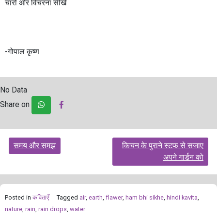
चारो ओर विचरना सीखे
-गोपाल कृष्ण
No Data
Share on
Post
समय और समझ
किचन के पुराने स्टफ से सजाए
navigation
अपने गार्डन को
Posted in
कविताएँ
Tagged
air
,
earth
,
flawer
,
ham bhi sikhe
,
hindi kavita
,
nature
,
rain
,
rain drops
,
water