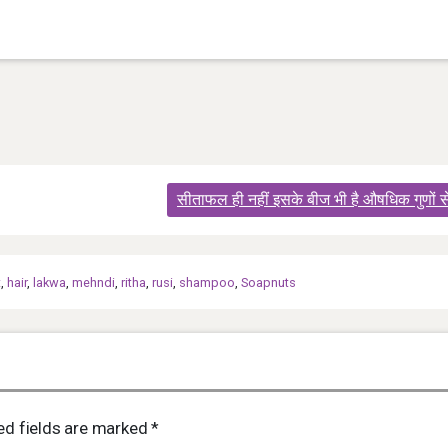
सीताफल ही नहीं इसके बीज भी है औषधिक गुणों स
t
,
hair
,
lakwa
,
mehndi
,
ritha
,
rusi
,
shampoo
,
Soapnuts
ed fields are marked
*