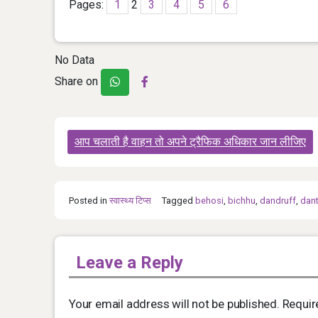
Pages:
1
2
3
4
5
6
No Data
Share on
Post
आप चलाती है वाहन तो अपने ट्रैफिक अधिकार जान लीजिए
navigation
Posted in
स्‍वास्‍थ्‍य टिप्‍स
Tagged
behosi
,
bichhu
,
dandruff
,
dan
Leave a Reply
Your email address will not be published.
Requir