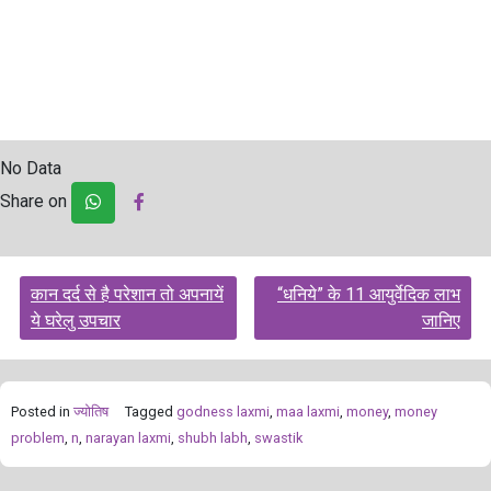
No Data
Share on
Post
कान दर्द से है परेशान तो अपनायें
“धनिये” के 11 आयुर्वेदिक लाभ
navigation
ये घरेलु उपचार
जानिए
Posted in
ज्योतिष
Tagged
godness laxmi
,
maa laxmi
,
money
,
money
problem
,
n
,
narayan laxmi
,
shubh labh
,
swastik