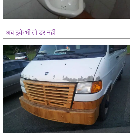
अब ठुके भी तो डर नही