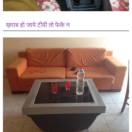
ख़राब हो जाये टीवी तो फेके न