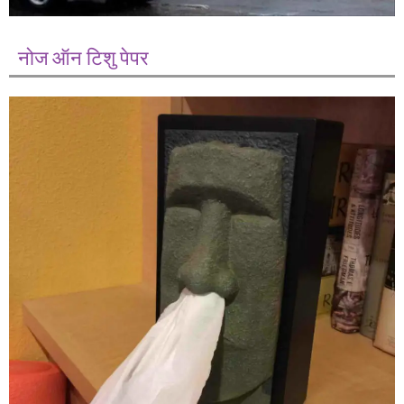
नोज ऑन टिशु पेपर