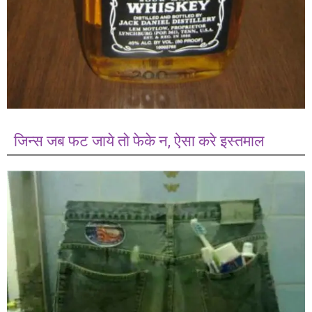
जिन्स जब फट जाये तो फेके न, ऐसा करे इस्तमाल