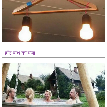
हॉट बाथ का मज़ा