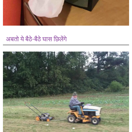
अबतो ये बैठे-बैठे घास छिलेंगे