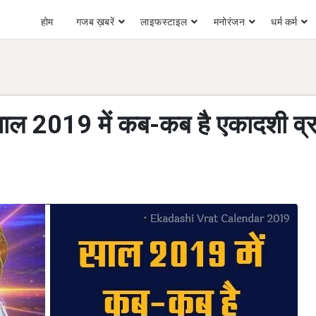
होम
गजब ख़बरें
लाइफस्टाइल
मनोरंजन
धर्म कर्म
ल 2019 में कब-कब है एकादशी व्