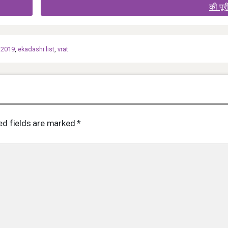
की पूर
 2019
,
ekadashi list
,
vrat
ed fields are marked
*