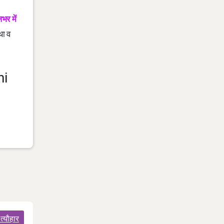
भर में
था व
hi
्यौहार