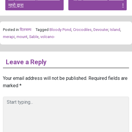
navigation
न्त्रो द्वारा
!
Posted in
दिलचस्प
Tagged
Bloody Pond
,
Crocodiles
,
Devouter
,
Island
,
merapi
,
mount
,
Sable
,
volcano-
Leave a Reply
Your email address will not be published.
Required fields are
marked
*