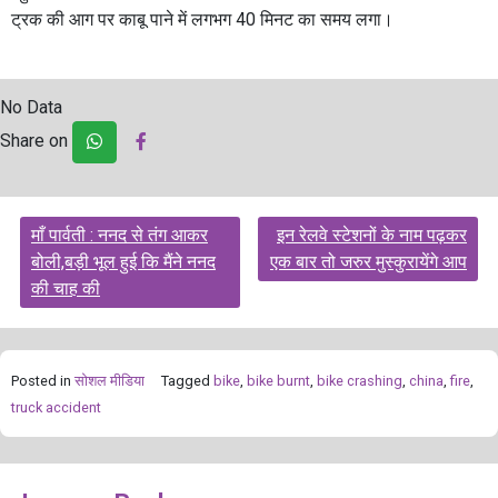
ट्रक की आग पर काबू पाने में लगभग 40 मिनट का समय लगा।
No Data
Share on
Post
माँ पार्वती : ननद से तंग आकर
इन रेलवे स्टेशनों के नाम पढ़कर
navigation
बोली,बड़ी भूल हुई कि मैंने ननद
एक बार तो जरुर मुस्कुरायेंगे आप
की चाह की
Posted in
सोशल मीडिया
Tagged
bike
,
bike burnt
,
bike crashing
,
china
,
fire
,
truck accident