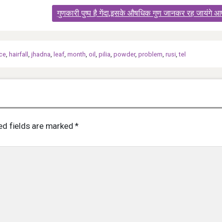
गुणकारी पुष्प है गेंदा,इसके औषधिक गुण जानकर रह जायंगे आ
ce
,
hairfall
,
jhadna
,
leaf
,
month
,
oil
,
pilia
,
powder
,
problem
,
rusi
,
tel
ed fields are marked
*