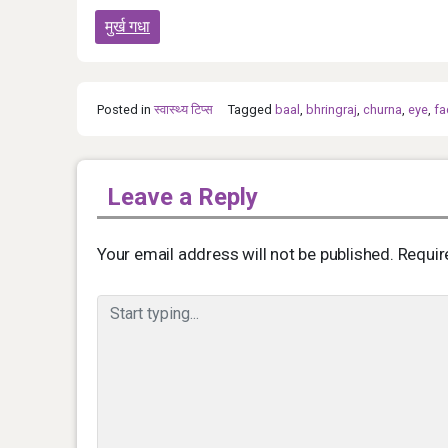
Post
मुर्ख गधा
navigation
Posted in
स्‍वास्‍थ्‍य टिप्‍स
Tagged
baal
,
bhringraj
,
churna
,
eye
,
fa
Leave a Reply
Your email address will not be published.
Requir