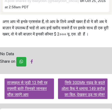
on
A post shared by Babyclon (@babyclon_oficial)
Oct 25, 2016
at 2:58am PDT
अगर आप भी इनके प्रशसंक हैं, तो आप के लिये अच्छी खबर हैं वो ये की अब ये
बाज़ार में उपलब्ध हैं चाहें तो आप इन्हें खरीद सकते हैं पर इसके साथ ही एक बुरी
खबर, वो ये की बाज़ार में इनकी कीमत $ 2००० यू .एस .डी हैं ।
No Data
Share on
Post
ताजमहल से जुडी 13 ऐसी रह
सिर्फ 300Mtr राइड के बदले
navigation
स्यमयी बातें! जिनको जानकर
ओला कैब ने थमाया 149 करोड़
चौंक जाएंगे आप
का बिल, देखकर उड़ गए होश!