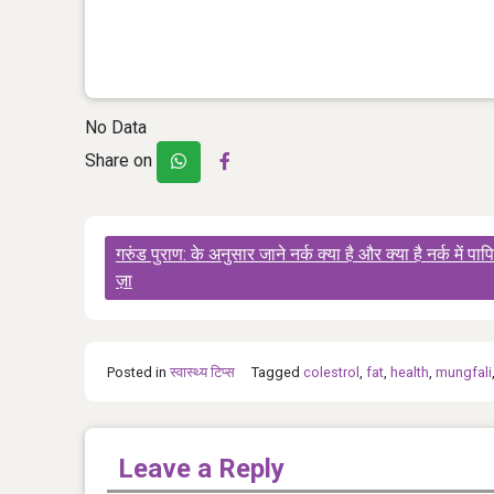
No Data
Share on
Post
गरुंड पुराण: के अनुसार जाने नर्क क्या है और क्या है नर्क में पाप
navigation
ज़ा
Posted in
स्‍वास्‍थ्‍य टिप्‍स
Tagged
colestrol
,
fat
,
health
,
mungfali
Leave a Reply