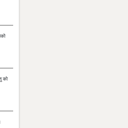
आपको
शु को
।