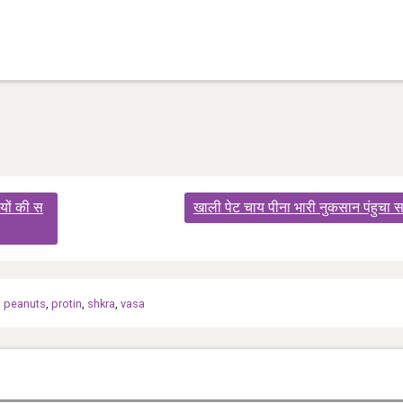
ियों की स
खाली पेट चाय पीना भारी नुकसान पंहुचा 
,
peanuts
,
protin
,
shkra
,
vasa