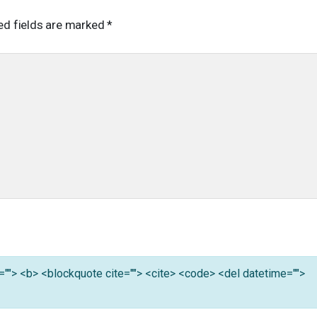
ed fields are marked
*
tle=""> <b> <blockquote cite=""> <cite> <code> <del datetime="">