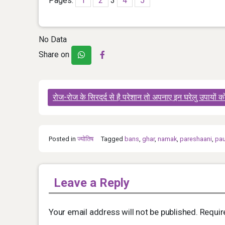
Pages:
1
2
3
4
5
No Data
Share on
Post
रोज-रोज के सिरदर्द से है परेशान तो अपनाए इन घरेलु उपायों क
navigation
Posted in
ज्योतिष
Tagged
bans
,
ghar
,
namak
,
pareshaani
,
pa
Leave a Reply
Your email address will not be published.
Requir