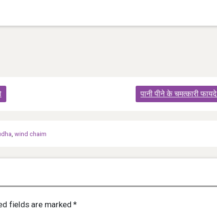
ो
पानी पीने के चमत्कारी फायद
udha
,
wind chaim
ed fields are marked
*