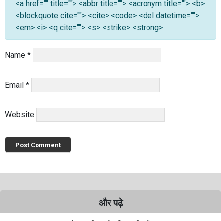
<a href="" title=""> <abbr title=""> <acronym title=""> <b>
<blockquote cite=""> <cite> <code> <del datetime="">
<em> <i> <q cite=""> <s> <strike> <strong>
Name
*
Email
*
Website
और पढ़े