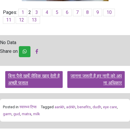
Pages:
1
2
3
4
5
6
7
8
9
10
11
12
13
No Data
Share on
Post
बिना पैसे खर्चे जैविक खाद् देती है
जानना जरूरी है हर नारी को अप
navigation
अच्छी फसल
ना अधिकार
Posted in
स्‍वास्‍थ्‍य टिप्‍स
Tagged
aankh
,
adrkh
,
benefits
,
dudh
,
eye care
,
garm
,
gud
,
matra
,
milk