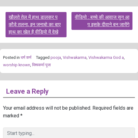
Post
खौलते तेल में हाथ डालकर प
वीडियो : बच्चे की आवाज सुन आ
navigation
कौड़े तलना, इन जनाबो का बाए
प इसके दीवाने बन जायेंगे
हाथ का खेल है वीडियो में देखे
Posted in
धर्म कर्म
Tagged
pooja
,
Vishwakarma
,
Vishwakarma God a
,
worship known
,
विश्वकर्मा पूजा
Leave a Reply
Your email address will not be published.
Required fields are
marked
*