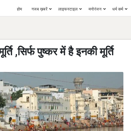
होम
गजब ख़बरें
लाइफस्टाइल
मनोरंजन
धर्म कर्म
र्ति ,सिर्फ पुष्कर में है इनकी मूर्ति