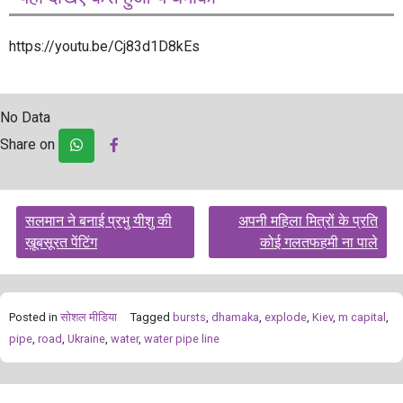
https://youtu.be/Cj83d1D8kEs
No Data
Share on
Post
सलमान ने बनाई प्रभु यीशु की
अपनी महिला मित्रों के प्रति
navigation
ख़ूबसूरत पेंटिंग
कोई गलतफहमी ना पाले
Posted in
सोशल मीडिया
Tagged
bursts
,
dhamaka
,
explode
,
Kiev
,
m capital
,
pipe
,
road
,
Ukraine
,
water
,
water pipe line