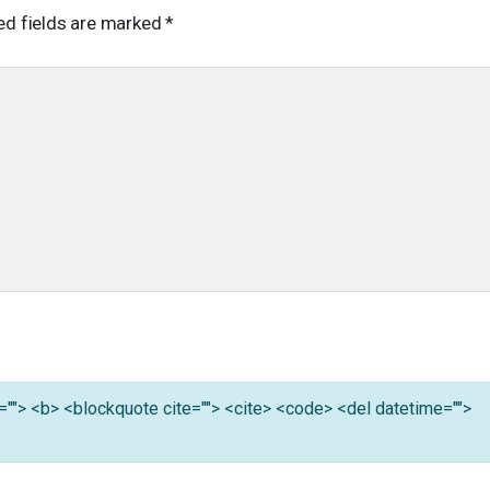
ed fields are marked
*
tle=""> <b> <blockquote cite=""> <cite> <code> <del datetime="">