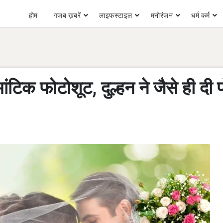
होम
गजब ख़बरें
लाइफस्टाइल
मनोरंजन
धर्म कर्म
ोमांटिक फोटोशूट, दुल्हन ने जैसे ही दी