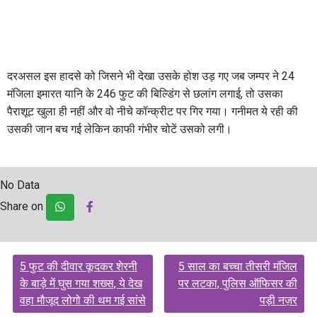
दरअसल इस हादसे को जिसने भी देखा उसके होश उड़ गए जब जम्पर ने 24
मंजिला इमारत यानि के 246 फुट की बिल्डिंग से छलांग लगाई, तो उसका
पैराशूट खुला ही नहीं और वो नीचे कॉन्क्रीट पर गिर गया। गनीमत ये रही की
उसकी जान बच गई लेकिन काफी गंभीर चोटें उसको लगी।
No Data
Share on
Post
5 फुट की दीवार कूदकर शेरनी
5 साल का बच्चा तीसरी मंजिल
navigation
के बाड़े में घुस गया शख्स, ये देख
पर लटका, पुलिस ऑफिसर की
वहा मौजूद लोगो की थम गई सांसे
पड़ी नज़र