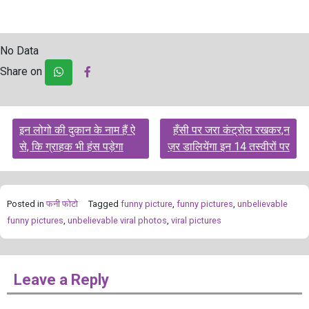
No Data
Share on
Post
इन लोगो की दुकान के नाम हैं ऐ
हँसी पर जरा कंट्रोल रखकर,न
navigation
से, कि ग्राहक भी हंस पड़ेगा
ज़र डालियेंगा इन 14 तस्वीरों पर
Posted in
फनी फोटो
Tagged
funny picture
,
funny pictures
,
unbelievable
funny pictures
,
unbelievable viral photos
,
viral pictures
Leave a Reply