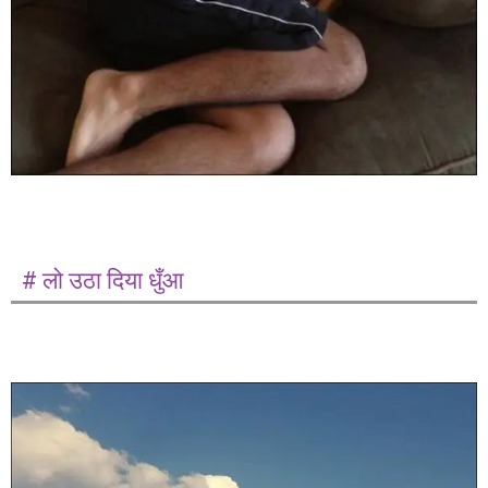
# लो उठा दिया धुँआ