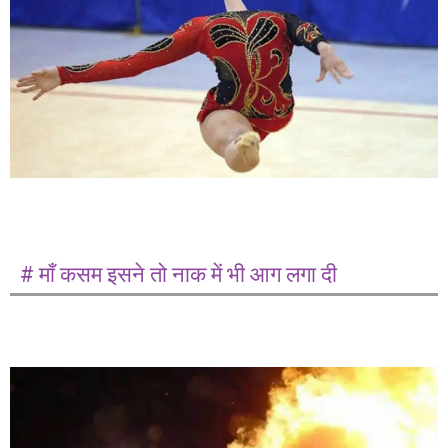
# माँ कसम इसने तो नाक में भी आग लगा दी