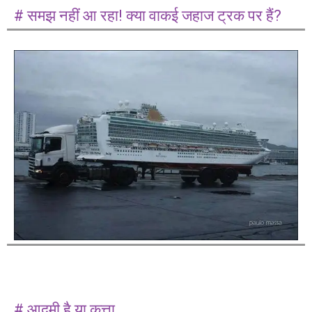
# समझ नहीं आ रहा! क्या वाकई जहाज ट्रक पर हैं?
# आदमी है या कुत्ता