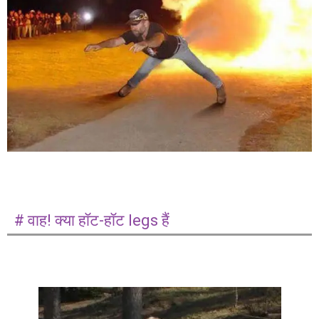
# वाह! क्या हॉट-हॉट legs हैं