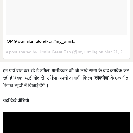
OMG #urmilamatondkar #my_urmila
A post shared by
Urmila Great Fan
(@my.urmila) on
Mar 21, 2018 at 9:50pm PDT
हम यहाँ बात कर रहे है उर्मिला मातोंडकर की जो लम्बे समय के बाद कमबैक कर
रही है ‘बेवफा ब्यूटी’गीत से उर्मिला अपनी आगामी फिल्म
‘
ब्लैकमेल’
के एक गीत
‘बेवफा ब्यूटी’ में दिखाई देंगी।
यहाँ देखे वीडियो