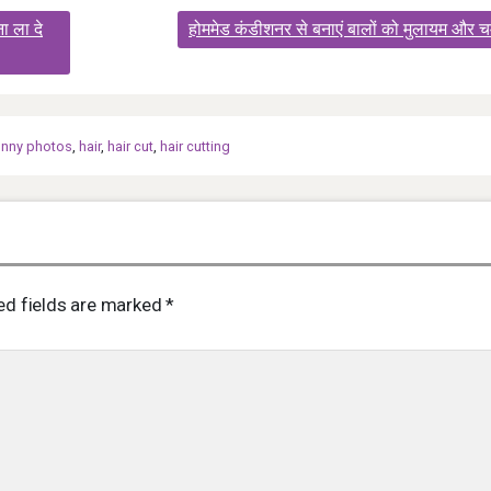
ा ला दे
होममेड कंडीशनर से बनाएं बालों को मुलायम और 
unny photos
,
hair
,
hair cut
,
hair cutting
ed fields are marked
*