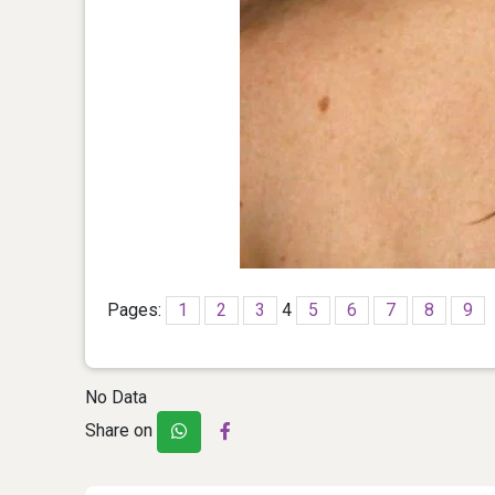
Pages:
1
2
3
4
5
6
7
8
9
No Data
Share on