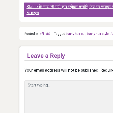
Post
Statue के साथ ली गयी कुछ मज़ेदार तस्वीरें, फ़ेस पर स्माइल न
navigation
तो कहना
Posted in
फनी फोटो
Tagged
funny hair cut
,
funny hair style
,
f
Leave a Reply
Your email address will not be published.
Requir