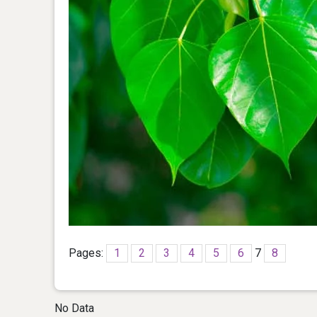
Pages:
1
2
3
4
5
6
7
8
No Data