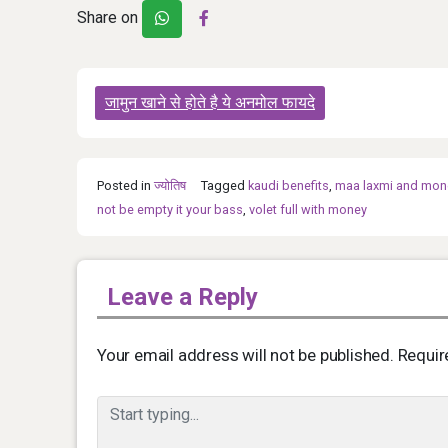
Share on
Post
जामुन खाने से होते है ये अनमोल फायदे
navigation
Posted in
ज्योतिष
Tagged
kaudi benefits
,
maa laxmi and mon
not be empty it your bass
,
volet full with money
Leave a Reply
Your email address will not be published.
Requir