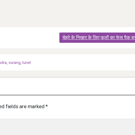
चेहरे के निखार के लिए फूलों का फेस पैक ब
udra
,
surang
,
tunel
ed fields are marked
*