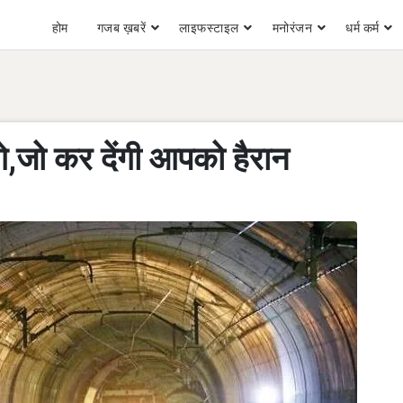
होम
गजब ख़बरें
लाइफस्टाइल
मनोरंजन
धर्म कर्म
गे,जो कर देंगी आपको हैरान