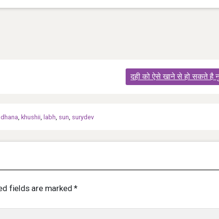
दही को ऐसे खाने से हो सकते है
hadhana
,
khushii
,
labh
,
sun
,
surydev
ed fields are marked
*