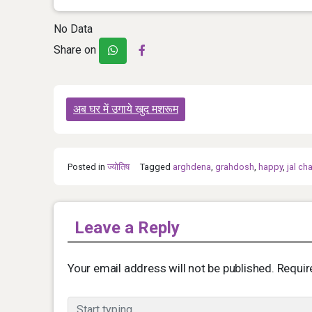
No Data
Share on
Post
अब घर में उगाये खुद मशरूम
navigation
Posted in
ज्योतिष
Tagged
arghdena
,
grahdosh
,
happy
,
jal c
Leave a Reply
Your email address will not be published.
Requir