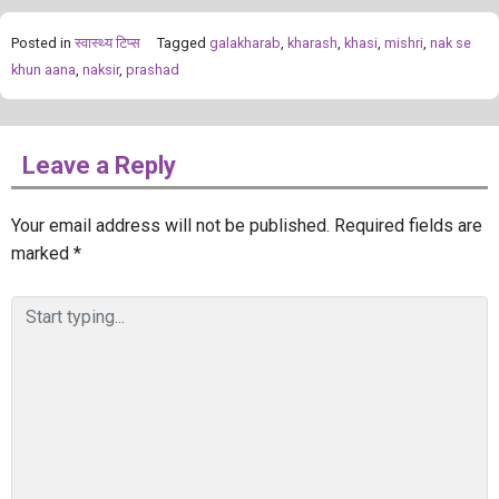
Posted in
स्‍वास्‍थ्‍य टिप्‍स
Tagged
galakharab
,
kharash
,
khasi
,
mishri
,
nak se
khun aana
,
naksir
,
prashad
Leave a Reply
Your email address will not be published.
Required fields are
marked
*