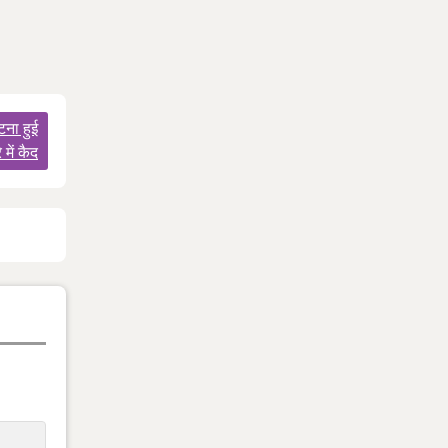
टना हुई
में कैद