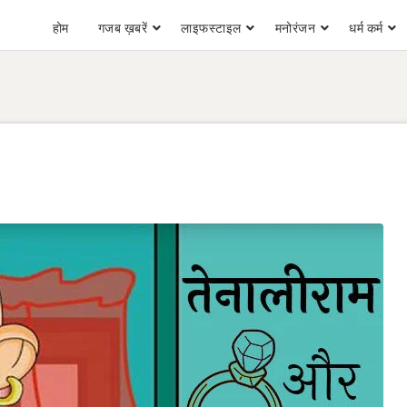
होम
गजब ख़बरें
लाइफस्टाइल
मनोरंजन
धर्म कर्म