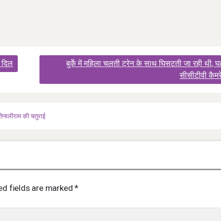
ा दिल
बुर्के में महिला चलती ट्रेन के साथ घिसटती जा रही थी, घ
सीसीटीवी कैमरे 
तेनालीराम की चतुराई
ed fields are marked
*