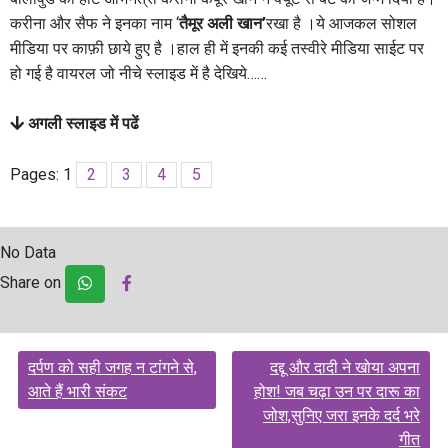
करीना और सैफ ने इनका नाम ‘
तैमूर अली खान’
रखा है ।ये आजकल सोशल
मीडिया पर काफ़ी छाये हुए है ।हाल ही में इनकी कई तस्वीरे मीडिया साईट पर
हो गई है वायरल जो नीचे स्लाइड में है देखिये……
अगली स्लाइड में पढें
Pages:
1
2
3
4
5
No Data
Share on
Post
दर्पण को सही जगह न टांगने से,
दद्दू और दादी ने खोया अपना
navigation
आते हैं भारी संकट
होश! जब चढ़ा उन पर दारू का
जोश,सुनिए जरा इनके दर्द भरे
गीत