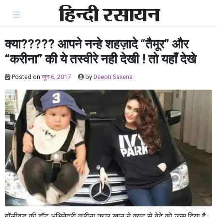
Skip
to
content
क्या????? आपने नन्हे शहज़ादे “तैमूर” और
“करीना” की ये तस्वीरे नही देखी ! तो यहाँ देखे
Posted on
जून 6, 2017
by
Deepti Saxena
बॉलीवुड की हॉट अभिनेत्री करीना कपूर खान ने क्यूट से बेटे को जन्म दिया है।