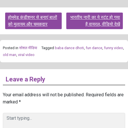
Post
होममेड कंडीशनर से बनाएं बालों
भारतीय नारी का ये स्टंट हो गया
navigation
को मुलायम और चमकदार
है वायरल, वीडियो देखें
Posted in
सोशल मीडिया
Tagged
baba dance dhoti
,
fun dance
,
funny video
,
old man
,
viral video
Leave a Reply
Your email address will not be published.
Required fields are
marked
*