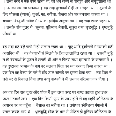
। उसी नगर में एक वैश्य रहता था, जो धन धान्य से परिपूर्ण और समृद्धशाली था
। उसका नाम था धनपाल । वह सदा पुण्यकर्म में ही लगा रहता था । दूसरों के
लिए पौसला (प्याऊ), कुआँ, मठ, बगीचा, पोखरा और घर बनवाया करता था ।
भगवान विष्णु की भक्ति में उसका हार्दिक अनुराग था । वह सदा शान्त रहता था
। उसके पाँच पुत्र थे : सुमना, धुतिमान, मेघावी, सुकृत तथा धृष्टबुद्धि । धृष्टबुद्धि
पाँचवाँ था ।
वह सदा बड़े बड़े पापों में ही संलग्न रहता था । जुए आदि दुर्व्यसनों में उसकी बड़ी
आसक्ति थी । वह वेश्याओं से मिलने के लिए लालायित रहता था । उसकी बुद्धि
न तो देवताओं के पूजन में लगती थी और न पितरों तथा ब्राह्मणों के सत्कार में ।
वह दुष्टात्मा अन्याय के मार्ग पर चलकर पिता का धन बरबाद किया करता था।
एक दिन वह वेश्या के गले में बाँह डाले चौराहे पर घूमता देखा गया । तब पिता ने
उसे घर से निकाल दिया तथा बन्धु बान्धवों ने भी उसका परित्याग कर दिया ।
अब वह दिन रात दु:ख और शोक में डूबा तथा कष्ट पर कष्ट उठाता हुआ इधर
उधर भटकने लगा । एक दिन किसी पुण्य के उदय होने से वह महर्षि कौण्डिन्य के
आश्रम पर जा पहुँचा । वैशाख का महीना था । तपोधन कौण्डिन्य गंगाजी में
स्नान करके आये थे । धृष्टबुद्धि शोक के भार से पीड़ित हो मुनिवर कौण्डिन्य के