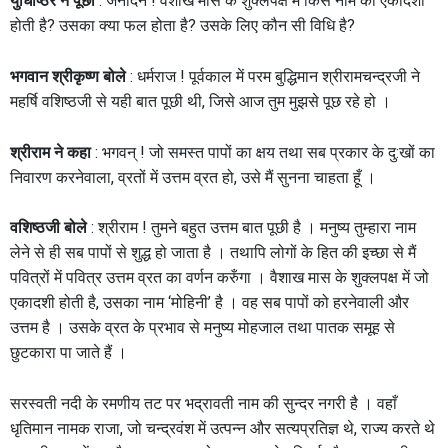
युधिष्ठिर ने पूछा
: जनार्दन ! वैशाख मास के शुक्लपक्ष में किस नाम की एकादशी
होती है? उसका क्या फल होता है? उसके लिए कौन सी विधि है?
भगवान श्रीकृष्ण बोले
: धर्मराज ! पूर्वकाल में परम बुद्धिमान श्रीरामचन्द्रजी ने
महर्षि वशिष्ठजी से यही बात पूछी थी, जिसे आज तुम मुझसे पूछ रहे हो ।
श्रीराम ने कहा
: भगवन् ! जो समस्त पापों का क्षय तथा सब प्रकार के दु:खों का
निवारण करनेवाला, व्रतों में उत्तम व्रत हो, उसे मैं सुनना चाहता हूँ ।
वशिष्ठजी बोले
: श्रीराम ! तुमने बहुत उत्तम बात पूछी है । मनुष्य तुम्हारा नाम
लेने से ही सब पापों से शुद्ध हो जाता है । तथापि लोगों के हित की इच्छा से मैं
पवित्रों में पवित्र उत्तम व्रत का वर्णन करुँगा । वैशाख मास के शुक्लपक्ष में जो
एकादशी होती है, उसका नाम ‘मोहिनी’ है । वह सब पापों को हरनेवाली और
उत्तम है । उसके व्रत के प्रभाव से मनुष्य मोहजाल तथा पातक समूह से
छुटकारा पा जाते हैं ।
सरस्वती नदी के रमणीय तट पर भद्रावती नाम की सुन्दर नगरी है । वहाँ
धृतिमान नामक राजा, जो चन्द्रवंश में उत्पन्न और सत्यप्रतिज्ञ थे, राज्य करते थे