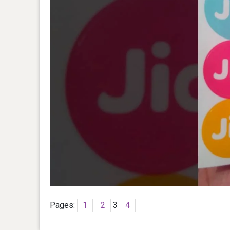
Pages:
1
2
3
4