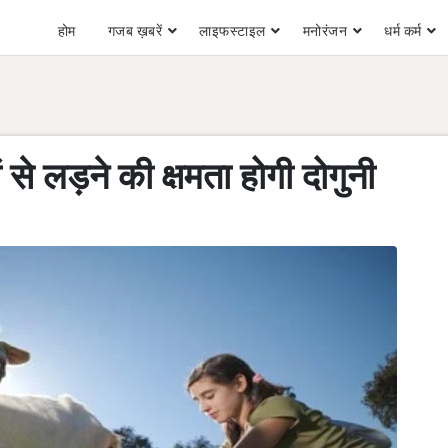
होम
गजब ख़बरें
लाइफस्टाइल
मनोरंजन
धर्म कर्म
ं से लड़ने की क्षमता होगी दोगुनी