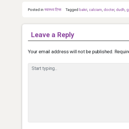
Posted in
स्‍वास्‍थ्‍य टिप्‍स
Tagged
bakri
,
calciam
,
docter
,
dudh
,
g
Leave a Reply
Your email address will not be published.
Requir