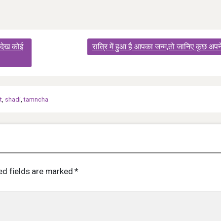
 देख कोई
रात्रि में हुआ है आपका जन्म,तो जानिए कुछ अपने ब
t
,
shadi
,
tamncha
ed fields are marked
*