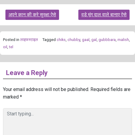
Post
अपने कान की करे सुरक्षा ऐसे
वडे मूंग दाल वाले बानाए ऐसे
navigation
Posted in
लाइफस्टाइल
Tagged
chiks
,
chubby
,
gaal
,
gal
,
gubbbara
,
malish
,
oil
,
tel
Leave a Reply
Your email address will not be published.
Required fields are
marked
*