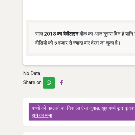
साल
2018 का वैलेंटाइन
वीक का आज दूसरा दिन है यानि
वीडियो को 5 हजार से ज्यादा बार देखा जा चूका है।
No Data
Share on
Post
बच्चो को नहलाने का निकाला ऐसा जुगाड़, खुद बच्चे कूद-कूदकर
navigation
हाने का मज़ा