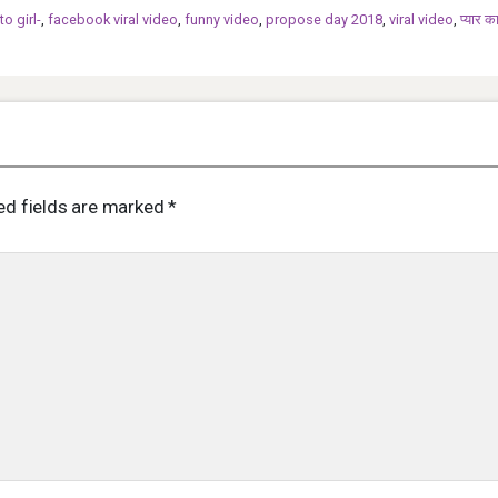
o girl-
,
facebook viral video
,
funny video
,
propose day 2018
,
viral video
,
प्यार क
ed fields are marked
*