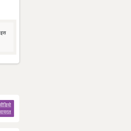
 इस
 वीडियो
 वायरल