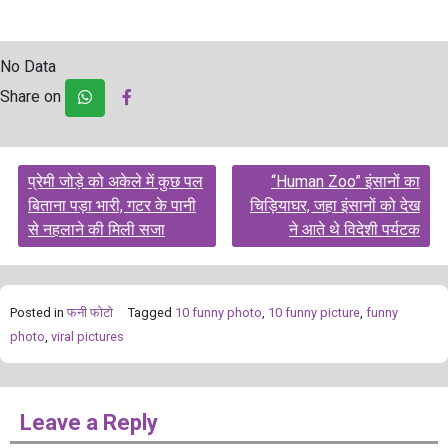
No Data
Share on
Post
प्रेमी जोड़े को अकेले में कुछ पल
“Human Zoo” इंसानों का
navigation
बिताना पड़ा भारी, गटर के पानी
चिड़ियाघर, जहा इंसानों को देख
से नहलाने की मिली सजा
ने आते थे विदेशी पर्यटक
Posted in
फनी फोटो
Tagged
10 funny photo
,
10 funny picture
,
funny
photo
,
viral pictures
Leave a Reply