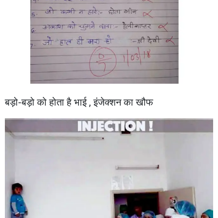
बड़ो-बड़ो को होता है भाई , इंजेक्शन का खौफ