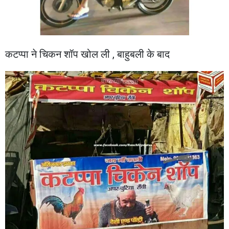
कटप्पा ने चिकन शॉप खोल ली , बाहुबली के बाद