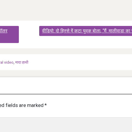
डॉलर
वीडियो: दो हिस्से में कटा युवक बोला, “मैं मालीवाडा का सं
ral video
,
मादा हाथी
ed fields are marked
*