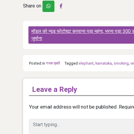
Share on
Post
मॉडल को न्यूड फोटोशूट करवाना पड़ा महंगा, भरना पड़ा 300 
navigation
जुर्माना
Posted in
गजब ख़बरें
Tagged
elephant
,
karnataka
,
smoking
,
vi
Leave a Reply
Your email address will not be published.
Requir