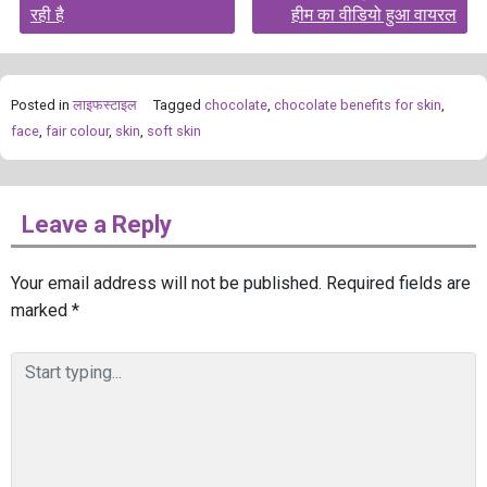
रही है
हीम का वीडियो हुआ वायरल
Posted in
लाइफस्टाइल
Tagged
chocolate
,
chocolate benefits for skin
,
face
,
fair colour
,
skin
,
soft skin
Leave a Reply
Your email address will not be published.
Required fields are
marked
*