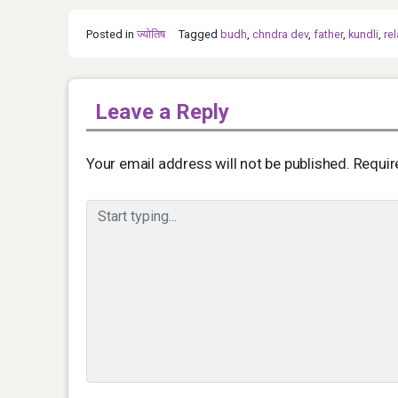
Posted in
ज्योतिष
Tagged
budh
,
chndra dev
,
father
,
kundli
,
re
Leave a Reply
Your email address will not be published.
Requir