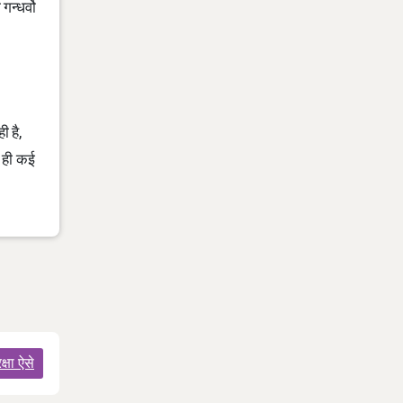
गन्धर्वो
ी है,
ध ही कई
्षा ऐसे