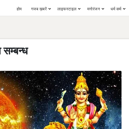
होम
गजब ख़बरें
लाइफस्टाइल
मनोरंजन
धर्म कर्म
 सम्बन्ध