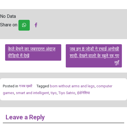
No Data
Share on
Post
केले बेचने का जबरदस्त अंदाज़
जब इन 8 जोड़ों ने रचाई अनोखी
navigation
वीडियो में देखें
शादी, देखने वालो के खुले रह गए
मुहँ
Posted in
गजब ख़बरें
Tagged
born without arms and legs
,
computer
games
,
smart and intelligent
,
tiyo
,
Tiyo Satrio
,
इंडोनेशिया
Leave a Reply