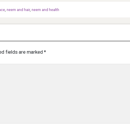
ace
,
neem and hair
,
neem and health
ed fields are marked
*