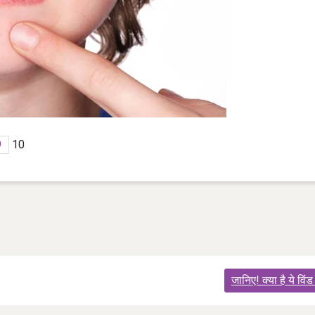
9
10
जानिए! क्या है ये विं