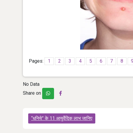
Pages:
1
2
3
4
5
6
7
8
No Data
Share on
Post
“धनिये” के 11 आयुर्वेदिक लाभ जानिए
navigation