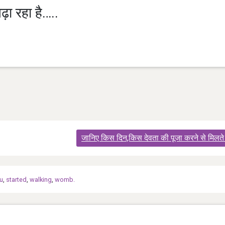
ा रहा है…..
जानिए किस दिन,किस देवता की पूजा करने से मिलते
u
,
started
,
walking
,
womb.