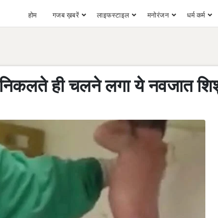
होम
गजब ख़बरें
लाइफस्टाइल
मनोरंजन
धर्म कर्म
भ से निकलते ही चलने लगा ये नवजात शिश