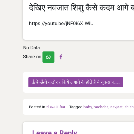
देखिए नवजात शिशु कैसे कदम आगे बढ़
https://youtu.be/jNF0i6XIWiU
No Data
Share on
Post
ऊँचे-ऊँचे कठोर तकिये लगाने के होते है ये नुकसान……
navigation
Posted in
सोशल मीडिया
Tagged
baby
,
bachcha
,
navjaat
,
shish
Leave a Reply