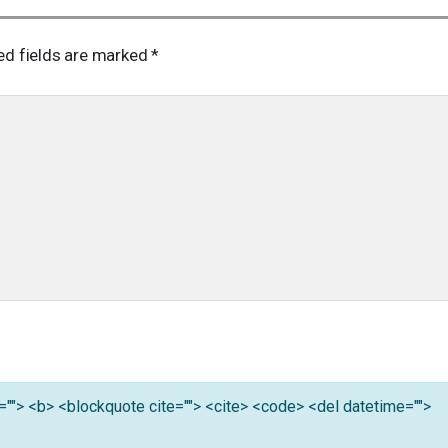
ed fields are marked
*
tle=""> <b> <blockquote cite=""> <cite> <code> <del datetime="">