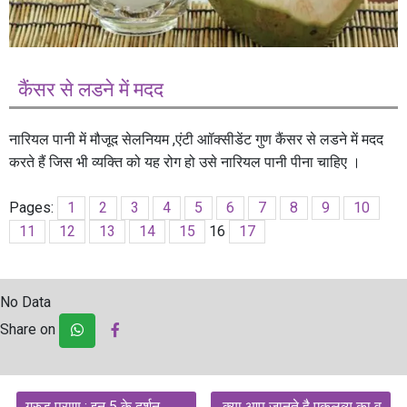
कैंसर से लडने में मदद
नारियल पानी में मौजूद सेलनियम ,एंटी आॉक्सीडेंट गुण कैंसर से लडने में मदद
करते हैं जिस भी व्यक्ति को यह रोग हो उसे नारियल पानी पीना चाहिए ।
Pages:
1
2
3
4
5
6
7
8
9
10
11
12
13
14
15
16
17
No Data
Share on
Post
गरुड़ पुराण : इन 5 के दर्शन
क्या आप जानते है एकलव्य का व