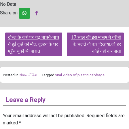
No Data
Share on
Post
दोस्त के कंधे पर चढ़ नाचते-नाच
17 साल की इस मासूम ने गरीबी
navigation
ते हुई दुल्हे की मौत, दुल्‍हन के घर
के चलते वो कर दिखाया,जो हर
पहुँच चुकी थी बारात
कोई नही कर पाता
Posted in
सोशल मीडिया
Tagged
viral video of plastic cabbage
Leave a Reply
Your email address will not be published.
Required fields are
marked
*