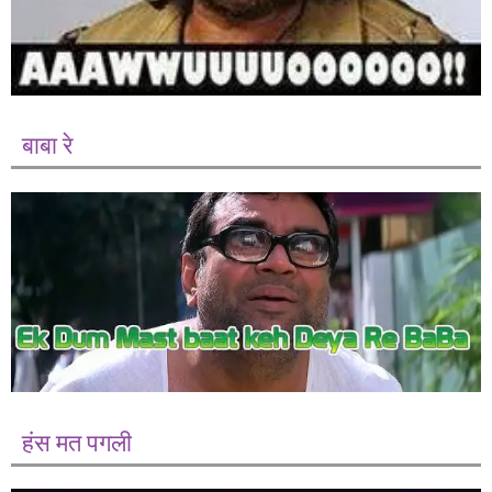
बाबा रे
हंस मत पगली