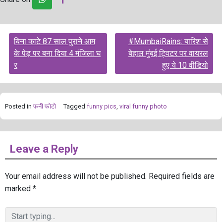
Post
बिना काटे 87 साल पुराने आम
#MumbaiRains: बारिश से
navigation
के पेड़ पर बना दिया 4 मंजिला घ
बेहाल मुंबई ट्विटर पर वायरल
र
हुए ये 10 वीडियो
Posted in
फनी फोटो
Tagged
funny pics
,
viral funny photo
Leave a Reply
Your email address will not be published.
Required fields are
marked
*