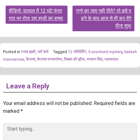
Post
वीडियो: दलदल में 12 घंटे फंसा
गन्ने का जूस नही पीते? तो इसे प
navigation
रात भर रोता रहा हाथी का बच्चा
ढ़ने के बाद आज से ही कर देंगे
पीना शुरू
Posted in
गजब ख़बरें
,
धर्म कर्म
Tagged
12 ज्येतिर्लिंग
,
5 unsolved mystery
,
kailash
mansarover
,
कैलाश
,
कैलाश मानसरोवर
,
तिब्बत की झील
,
भगवान शिव
,
राक्षसताल
Leave a Reply
Your email address will not be published.
Required fields are
marked
*