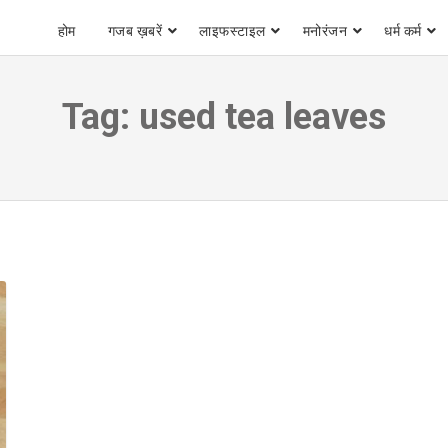
होम
गजब ख़बरें
लाइफस्टाइल
मनोरंजन
धर्म कर्म
Tag:
used tea leaves